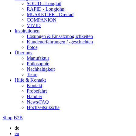
SOLID - Longtail
RAPID - Longjohn
MUSKETIER - Dreirad
COMPANION
VIVID
Inspirationen
Lösungen & Einsatzmöglichkeiten
Kundenerfahrungen / -geschichten
Fotos
Über uns
Manufaktur
Philosophie
Nachhaltigkeit
Team
Hilfe & Kontakt
Kontakt
Probefahrt
Händler
News/FAQ
Hochzeitsrikscha
Shop
B2B
de
en