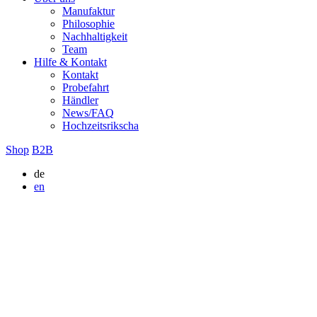
Manufaktur
Philosophie
Nachhaltigkeit
Team
Hilfe & Kontakt
Kontakt
Probefahrt
Händler
News/FAQ
Hochzeitsrikscha
Shop
B2B
de
en
COMPANION
Konfigurator