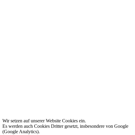
Folge uns!
facebook
Pinterest
Instagram
Datenschutz
Impressum
AGB
Cookie Einstellungen
Vertrag widerrufen
© 2026 Radkutsche
Robuster CrMo-Stahlrohrrahmen, handgeschweißt
totalprice
configImage
shareImage
9970,00 €
inkl. 19% MwSt.
Wir setzen auf unserer Website Cookies ein.
Es werden auch Cookies Dritter gesetzt, insbesondere von Google
(Google Analytics).