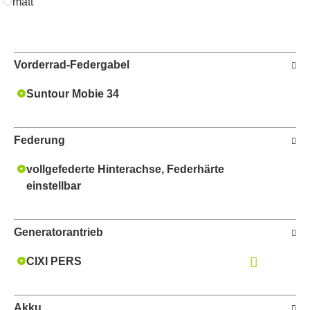
matt
Vorderrad-Federgabel
Suntour Mobie 34
Federung
vollgefederte Hinterachse, Federhärte
einstellbar
Generatorantrieb
CIXI PERS
Akku