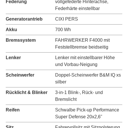
Federung
vollgefederte Hinterachse,
Federhärte einstellbar
Generatorantrieb
CIXI PERS
Akku
700 Wh
Bremssystem
FAHRWERKER F4000 mit
Feststellbremse beidseitig
Lenker
Lenker mit einstellbarer Höhe
und Vorbau-Neigung
Scheinwerfer
Doppel-Scheinwerfer B&M IQ xs
silber
Rücklicht & Blinker
3-in-1 Blink-, Rück- und
Bremslicht
Reifen
Schwalbe Pick-up Performance
Super Defense 20x2,6"
Sitz
Fahrervollsitz mit Sitzpolsterung