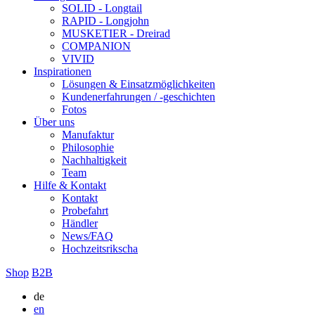
SOLID - Longtail
RAPID - Longjohn
MUSKETIER - Dreirad
COMPANION
VIVID
Inspirationen
Lösungen & Einsatzmöglichkeiten
Kundenerfahrungen / -geschichten
Fotos
Über uns
Manufaktur
Philosophie
Nachhaltigkeit
Team
Hilfe & Kontakt
Kontakt
Probefahrt
Händler
News/FAQ
Hochzeitsrikscha
Shop
B2B
de
en